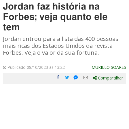
Jordan faz história na
Forbes; veja quanto ele
tem
Jordan entrou para a lista das 400 pessoas
mais ricas dos Estados Unidos da revista
Forbes. Veja o valor da sua fortuna.
Publicado 08/10/2023 às 13:22
MURILLO SOARES
Compartilhar
Compartilhe
Compartilhe
Compartilhe
Compartilhe
este
este
este
este
post
post
post
post
com
com
com
com
Facebook
Twitter
Email
Messenger