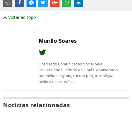
são
links
externos
Compartilhe
Compartilhe
Compartilhe
Compartilhe
Compartilhe
Compartilhe
Compartilhe
e
este
este
este
este
este
este
este
Voltar ao topo
abrirão
post
post
post
post
post
post
post
numa
com
com
com
com
com
com
com
nova
Email
Facebook
Twitter
Google+
WhatsApp
LinkedIn
Messenger
janela
Murillo Soares
Graduado Comunicação Social pela
Universidade Federal de Goiás. Apaixonado
por mídias digitais, cultura pop, tecnologia,
política e psicanálise.
Notícias relacionadas