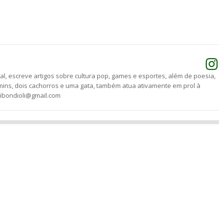
he
l, escreve artigos sobre cultura pop, games e esportes, além de poesia,
mins, dois cachorros e uma gata, também atua ativamente em prol à
bibondioli@gmail.com