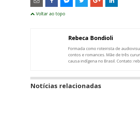
links
externos
Compartilhe
Compartilhe
Compartilhe
Compartilhe
Compartil
Compartilhe
e
Voltar ao topo
este
este
este
este
este
abrirão
este
numa
post
post
post
post
post
post
nova
com
com
com
com
com
com
janela
Email
Facebook
Twitter
Google+
LinkedIn
Messenger
Rebeca Bondioli
Formada como roteirista de audiovisua
contos e romances. Mãe de três curu
causa indígena no Brasil. Contato: re
Notícias relacionadas