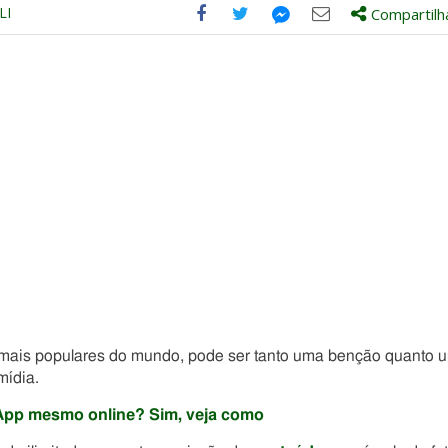
LI
Compartilh
Compartilhe
Compartilhe
Compartilhe
Compartilhe
este
este
este
este
post
post
post
post
com
com
com
com
Facebook
Twitter
Email
Messenger
 mais populares do mundo, pode ser tanto uma benção quanto 
mídia.
tsApp mesmo online? Sim, veja como