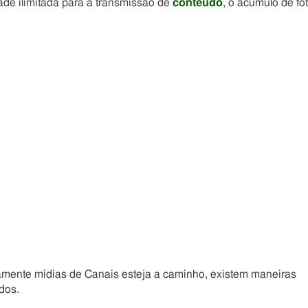
e ilimitada para a transmissão de
conteúdo
, o acúmulo de fo
mente mídias de Canais esteja a caminho, existem maneiras
dos.