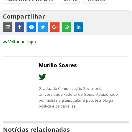
Compartilhar
Estes
são
links
externos
Compartilhe
Compartilhe
Compartilhe
Compartilhe
Compartilhe
Compartilhe
Compartilhe
e
este
este
este
este
este
este
este
Voltar ao topo
abrirão
post
post
post
post
post
post
post
numa
com
com
com
com
com
com
com
nova
Email
Facebook
Twitter
Google+
WhatsApp
LinkedIn
Messenger
janela
Murillo Soares
Graduado Comunicação Social pela
Universidade Federal de Goiás. Apaixonado
por mídias digitais, cultura pop, tecnologia,
política e psicanálise.
Notícias relacionadas