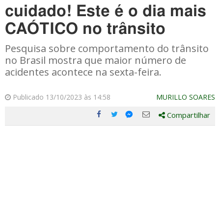
cuidado! Este é o dia mais
CAÓTICO no trânsito
Pesquisa sobre comportamento do trânsito
no Brasil mostra que maior número de
acidentes acontece na sexta-feira.
Publicado 13/10/2023 às 14:58
MURILLO SOARES
Compartilhar
Compartilhe
Compartilhe
Compartilhe
Compartilhe
este
este
este
este
post
post
post
post
com
com
com
com
Facebook
Twitter
Email
Messenger