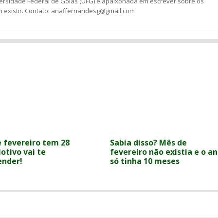
versidade Federal de Goiás (UFG) e apaixonada em escrever sobre os
 existir. Contato: anaffernandesg@gmail.com
e fevereiro tem 28
Sabia disso? Mês de
otivo vai te
fevereiro não existia e o a
ender!
só tinha 10 meses