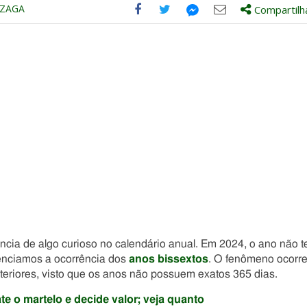
NZAGA
Compartilh
Compartilhe
Compartilhe
Compartilhe
Compartilhe
este
este
este
este
post
post
post
post
com
com
com
com
Facebook
Twitter
Email
Messenger
ncia de algo curioso no calendário anual. Em 2024, o ano não t
senciamos a ocorrência dos
anos bissextos
. O fenômeno ocorr
eriores, visto que os anos não possuem exatos 365 dias.
e o martelo e decide valor; veja quanto