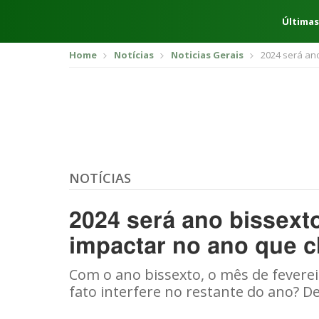
Últimas
Home
Notícias
Noticias Gerais
2024 será an
NOTÍCIAS
2024 será ano bissext
impactar no ano que 
Com o ano bissexto, o mês de feverei
fato interfere no restante do ano? D