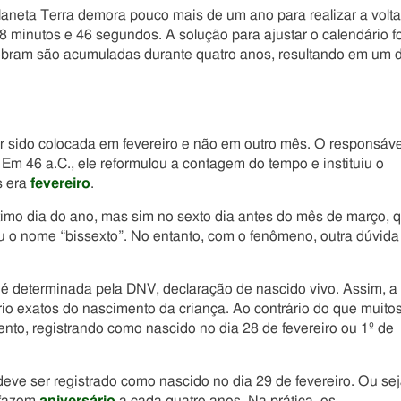
laneta Terra demora pouco mais de um ano para realizar a volta
48 minutos e 46 segundos. A solução para ajustar o calendário fo
obram são acumuladas durante quatro anos, resultando em um 
r sido colocada em fevereiro e não em outro mês. O responsáve
 Em 46 a.C., ele reformulou a contagem do tempo e instituiu o
s era
fevereiro
.
timo dia do ano, mas sim no sexto dia antes do mês de março, 
giu o nome “bissexto”. No entanto, com o fenômeno, outra dúvida
é determinada pela DNV, declaração de nascido vivo. Assim, a
ário exatos do nascimento da criança. Ao contrário do que muito
nto, registrando como nascido no dia 28 de fevereiro ou 1º de
ve ser registrado como nascido no dia 29 de fevereiro. Ou sej