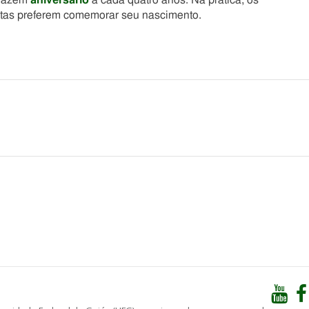
 fazem
aniversário
a cada quatro anos. Na prática, os
atas preferem comemorar seu nascimento.
he