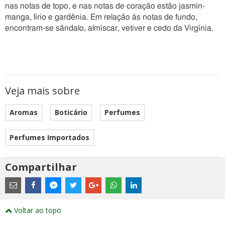
nas notas de topo, e nas notas de coração estão jasmin-
manga, lírio e gardênia. Em relação às notas de fundo,
encontram-se sândalo, almíscar, vetiver e cedo da Virgínia.
Veja mais sobre
Aromas
Boticário
Perfumes
Perfumes Importados
Compartilhar
Estes
são
links
externos
Compartilhe
Compartilhe
Compartilhe
Compartilhe
Compartilhe
Compartilhe
Compartilhe
e
este
este
este
este
este
este
este
Voltar ao topo
abrirão
post
post
post
post
post
post
post
numa
com
com
com
com
com
com
com
nova