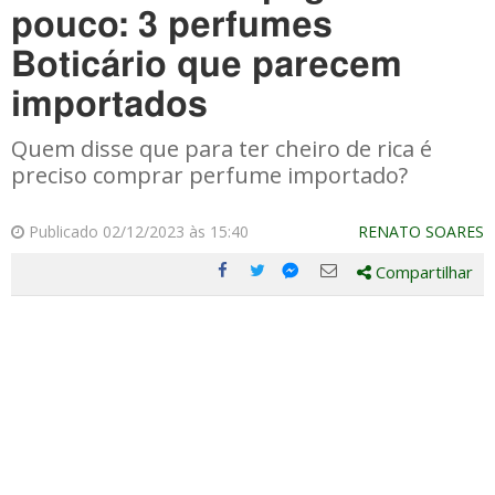
pouco: 3 perfumes
Boticário que parecem
importados
Quem disse que para ter cheiro de rica é
preciso comprar perfume importado?
Publicado 02/12/2023 às 15:40
RENATO SOARES
Compartilhar
Compartilhe
Compartilhe
Compartilhe
Compartilhe
este
este
este
este
post
post
post
post
com
com
com
com
Facebook
Twitter
Email
Messenger