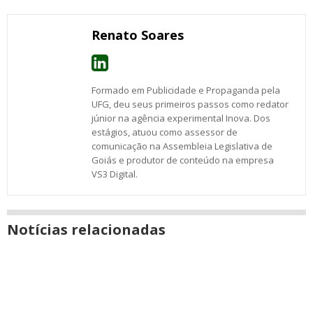
Email
Facebook
Twitter
Google+
WhatsApp
LinkedIn
Messenger
janela
Renato Soares
Formado em Publicidade e Propaganda pela
UFG, deu seus primeiros passos como redator
júnior na agência experimental Inova. Dos
estágios, atuou como assessor de
comunicação na Assembleia Legislativa de
Goiás e produtor de conteúdo na empresa
VS3 Digital.
Notícias relacionadas