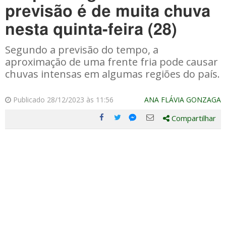
previsão é de muita chuva
nesta quinta-feira (28)
Segundo a previsão do tempo, a
aproximação de uma frente fria pode causar
chuvas intensas em algumas regiões do país.
Publicado 28/12/2023 às 11:56
ANA FLÁVIA GONZAGA
Compartilhar
Compartilhe
Compartilhe
Compartilhe
Compartilhe
este
este
este
este
post
post
post
post
com
com
com
com
Facebook
Twitter
Email
Messenger