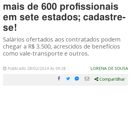
mais de 600 profissionais
em sete estados; cadastre-
se!
Salários ofertados aos contratados podem
chegar a R$ 3.500, acrescidos de benefícios
como vale-transporte e outros.
Publicado 28/02/2024 às 09:28
LORENA DE SOUSA
Compartilhar
Compartilhe
Compartilhe
Compartilhe
Compartilhe
este
este
este
este
post
post
post
post
com
com
com
com
Facebook
Twitter
Email
Messenger