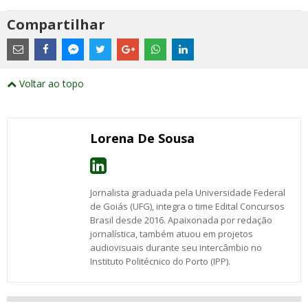
Compartilhar
Estes
são
links
externos
Compartilhe
Compartilhe
Compartilhe
Compartilhe
Compartilhe
Compartilhe
Compartilhe
e
este
este
este
este
este
este
este
Voltar ao topo
abrirão
post
post
post
post
post
post
post
numa
com
com
com
com
com
com
com
nova
Email
Facebook
Twitter
Google+
WhatsApp
LinkedIn
Messenger
janela
Lorena De Sousa
Jornalista graduada pela Universidade Federal
de Goiás (UFG), integra o time Edital Concursos
Brasil desde 2016. Apaixonada por redação
jornalística, também atuou em projetos
audiovisuais durante seu intercâmbio no
Instituto Politécnico do Porto (IPP).