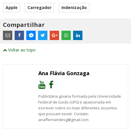
Apple
Carregador
Indenização
Compartilhar
Estes
são
links
externos
Compartilhe
Compartilhe
Compartilhe
Compartilhe
Compartilhe
Compartilhe
Compartilhe
e
este
este
este
este
este
este
este
Voltar ao topo
abrirão
post
post
post
post
post
post
post
numa
com
com
com
com
com
com
com
nova
Email
Facebook
Twitter
Google+
WhatsApp
LinkedIn
Messenger
janela
Ana Flávia Gonzaga
Publicitária goiana formada pela Universidade
Federal de Goiás (UFG) e apaixonada em
escrever sobre os mais diferentes assuntos
que possam existir. Contato:
anaffernandesg@gmail.com