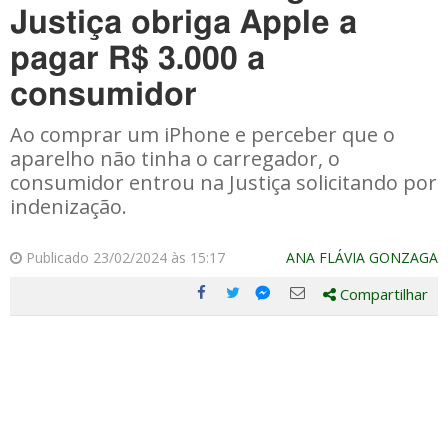
Justiça obriga Apple a
pagar R$ 3.000 a
consumidor
Ao comprar um iPhone e perceber que o
aparelho não tinha o carregador, o
consumidor entrou na Justiça solicitando por
indenização.
Publicado 23/02/2024 às 15:17
ANA FLÁVIA GONZAGA
Compartilhar
Compartilhe
Compartilhe
Compartilhe
Compartilhe
este
este
este
este
post
post
post
post
com
com
com
com
Facebook
Twitter
Email
Messenger