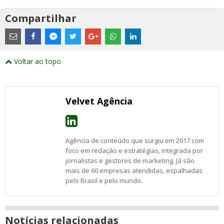
Compartilhar
Estes
são
links
externos
Compartilhe
Compartilhe
Compartilhe
Compartilhe
Compartilhe
Compartilhe
Compartilhe
e
este
este
este
este
este
este
este
Voltar ao topo
abrirão
post
post
post
post
post
post
post
numa
com
com
com
com
com
com
com
nova
Email
Facebook
Twitter
Google+
WhatsApp
LinkedIn
Messenger
janela
Velvet Agência
Agência de conteúdo que surgiu em 2017 com
foco em redação e estratégias, integrada por
jornalistas e gestores de marketing. Já são
mais de 60 empresas atendidas, espalhadas
pelo Brasil e pelo mundo.
Notícias relacionadas