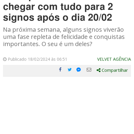
chegar com tudo para 2
signos após o dia 20/02
Na próxima semana, alguns signos viverão
uma fase repleta de felicidade e conquistas
importantes. O seu é um deles?
Publicado 18/02/2024 às 06:51
VELVET AGÊNCIA
Compartilhar
Compartilhe
Compartilhe
Compartilhe
Compartilhe
este
este
este
este
post
post
post
post
com
com
com
com
Facebook
Twitter
Email
Messenger