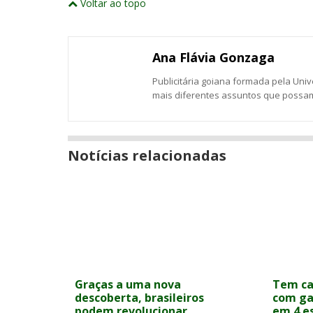
Voltar ao topo
este
este
este
este
este
abrirão
este
numa
post
post
post
post
post
post
nova
com
com
com
com
com
com
janela
Email
Facebook
Twitter
Google+
LinkedIn
Messenger
Ana Flávia Gonzaga
Publicitária goiana formada pela Uni
mais diferentes assuntos que possam
Notícias relacionadas
Graças a uma nova
Tem ca
descoberta, brasileiros
com ga
podem revolucionar
em 4 e