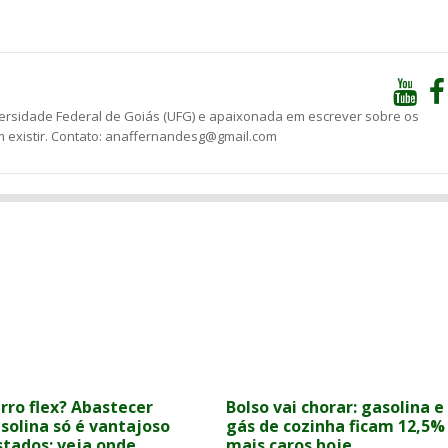
versidade Federal de Goiás (UFG) e apaixonada em escrever sobre os
 existir. Contato: anaffernandesg@gmail.com
rro flex? Abastecer
Bolso vai chorar: gasolina e
solina só é vantajoso
gás de cozinha ficam 12,5%
stados; veja onde
mais caros hoje