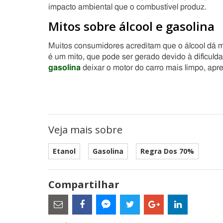
impacto ambiental que o combustível produz.
Mitos sobre álcool e gasolina
Muitos consumidores acreditam que o álcool dá m
é um mito, que pode ser gerado devido à dificuldad
gasolina
deixar o motor do carro mais limpo, apr
Veja mais sobre
Etanol
Gasolina
Regra Dos 70%
Compartilhar
Estes
são
links
externos
Compartilhe
Compartilhe
Compartilhe
Compartilhe
Compartil
Compartilhe
e