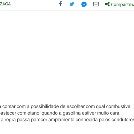
NZAGA
Compartilh
Compartilhe
Compartilhe
Compartilhe
Compartilhe
este
este
este
este
post
post
post
post
com
com
com
com
Facebook
Twitter
Email
Messenger
a contar com a possibilidade de escolher com qual combustível
astecer com etanol quando a gasolina estiver muito cara,
e a regra possa parecer amplamente conhecida pelos condutore