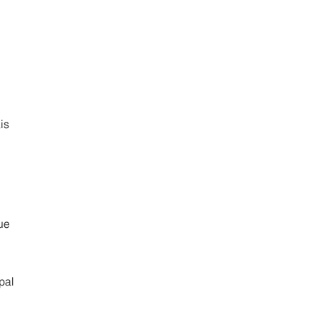
is
ue
pal