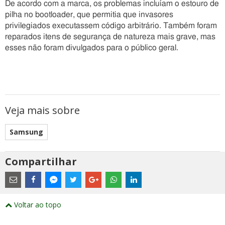
De acordo com a marca, os problemas incluíam o estouro de
pilha no bootloader, que permitia que invasores
privilegiados executassem código arbitrário. Também foram
reparados itens de segurança de natureza mais grave, mas
esses não foram divulgados para o público geral.
Veja mais sobre
Samsung
Compartilhar
Estes
são
links
externos
Compartilhe
Compartilhe
Compartilhe
Compartilhe
Compartilhe
Compartilhe
Compartilhe
e
este
este
este
este
este
este
este
Voltar ao topo
abrirão
post
post
post
post
post
post
post
numa
com
com
com
com
com
com
com
nova
Email
Facebook
Twitter
Google+
WhatsApp
LinkedIn
Messenger