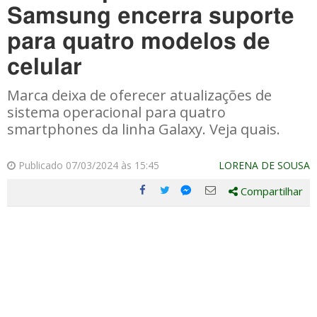
Samsung encerra suporte
para quatro modelos de
celular
Marca deixa de oferecer atualizações de
sistema operacional para quatro
smartphones da linha Galaxy. Veja quais.
Publicado 07/03/2024 às 15:45
LORENA DE SOUSA
Compartilhar
Compartilhe
Compartilhe
Compartilhe
Compartilhe
este
este
este
este
post
post
post
post
com
com
com
com
Facebook
Twitter
Email
Messenger