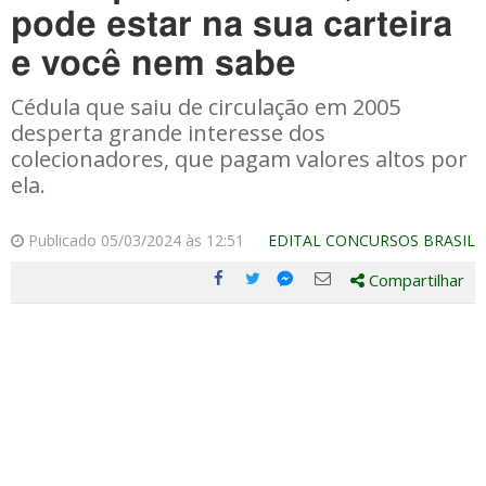
pode estar na sua carteira
e você nem sabe
Cédula que saiu de circulação em 2005
desperta grande interesse dos
colecionadores, que pagam valores altos por
ela.
Publicado 05/03/2024 às 12:51
EDITAL CONCURSOS BRASIL
Compartilhar
Compartilhe
Compartilhe
Compartilhe
Compartilhe
este
este
este
este
post
post
post
post
com
com
com
com
Facebook
Twitter
Email
Messenger