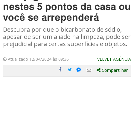
nestes 5 pontos da casa ou
você se arrependerá
Descubra por que o bicarbonato de sódio,
apesar de ser um aliado na limpeza, pode ser
prejudicial para certas superfícies e objetos.
Atualizado 12/04/2024 às 09:36
VELVET AGÊNCIA
Compartilhar
Compartilhe
Compartilhe
Compartilhe
Compartilhe
este
este
este
este
post
post
post
post
com
com
com
com
Facebook
Twitter
Email
Messenger