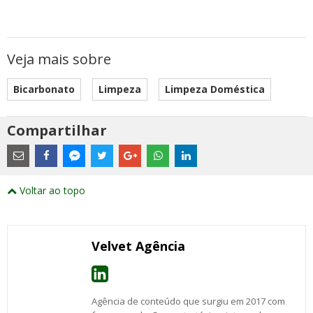
Veja mais sobre
Bicarbonato
Limpeza
Limpeza Doméstica
Compartilhar
Estes
são
links
externos
Compartilhe
Compartilhe
Compartilhe
Compartilhe
Compartilhe
Compartilhe
Compartilhe
e
este
este
este
este
este
este
este
Voltar ao topo
abrirão
post
post
post
post
post
post
post
numa
com
com
com
com
com
com
com
nova
Email
Facebook
Twitter
Google+
WhatsApp
LinkedIn
Messenger
janela
Velvet Agência
Agência de conteúdo que surgiu em 2017 com