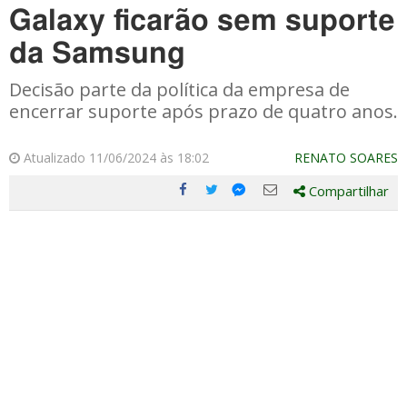
Galaxy ficarão sem suporte
da Samsung
Decisão parte da política da empresa de
encerrar suporte após prazo de quatro anos.
Atualizado 11/06/2024 às 18:02
RENATO SOARES
Compartilhar
Compartilhe
Compartilhe
Compartilhe
Compartilhe
este
este
este
este
post
post
post
post
com
com
com
com
Facebook
Twitter
Email
Messenger