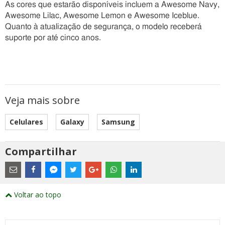
As cores que estarão disponíveis incluem a Awesome Navy,
Awesome Lilac, Awesome Lemon e Awesome Iceblue.
Quanto à atualização de segurança, o modelo receberá
suporte por até cinco anos.
Veja mais sobre
Celulares
Galaxy
Samsung
Compartilhar
Estes
são
links
externos
Compartilhe
Compartilhe
Compartilhe
Compartilhe
Compartilhe
Compartilhe
Compartilhe
e
este
este
este
este
este
este
este
Voltar ao topo
abrirão
post
post
post
post
post
post
post
numa
com
com
com
com
com
com
com
nova
Email
Facebook
Twitter
Google+
WhatsApp
LinkedIn
Messenger
janela