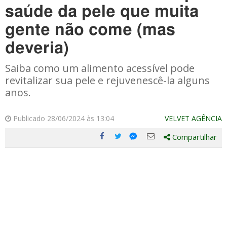
saúde da pele que muita
gente não come (mas
deveria)
Saiba como um alimento acessível pode
revitalizar sua pele e rejuvenescê-la alguns
anos.
Publicado 28/06/2024 às 13:04
VELVET AGÊNCIA
Compartilhar
Compartilhe
Compartilhe
Compartilhe
Compartilhe
este
este
este
este
post
post
post
post
com
com
com
com
Facebook
Twitter
Email
Messenger