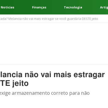
 Noticias
Finanças
Tecnologia
Arti
rtada? Melancia não vai mais estragar se você guardá-la DESTE jeito
lancia não vai mais estragar
TE jeito
s exige armazenamento correto para não