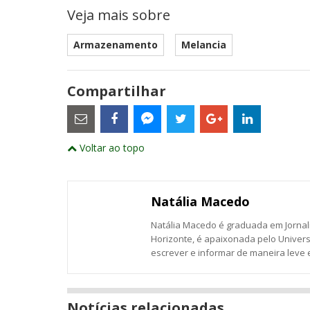
Veja mais sobre
Armazenamento
Melancia
Compartilhar
Estes
são
links
externos
Compartilhe
Compartilhe
Compartilhe
Compartilhe
Compartil
Compartilhe
e
Voltar ao topo
este
este
este
este
este
abrirão
este
numa
post
post
post
post
post
post
nova
com
com
com
com
com
com
janela
Email
Facebook
Twitter
Google+
LinkedIn
Messenger
Natália Macedo
Natália Macedo é graduada em Jornali
Horizonte, é apaixonada pelo Univer
escrever e informar de maneira leve 
Notícias relacionadas