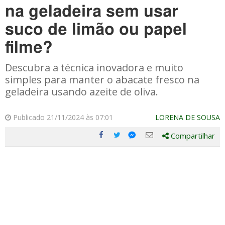
na geladeira sem usar
suco de limão ou papel
filme?
Descubra a técnica inovadora e muito
simples para manter o abacate fresco na
geladeira usando azeite de oliva.
Publicado 21/11/2024 às 07:01
LORENA DE SOUSA
Compartilhar
Compartilhe
Compartilhe
Compartilhe
Compartilhe
este
este
este
este
post
post
post
post
com
com
com
com
Facebook
Twitter
Email
Messenger