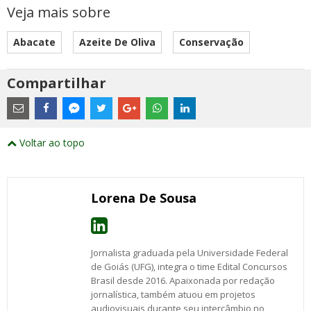
Veja mais sobre
Abacate
Azeite De Oliva
Conservação
Compartilhar
Estes
são
links
externos
Compartilhe
Compartilhe
Compartilhe
Compartilhe
Compartilhe
Compartilhe
Compartilhe
e
este
este
este
este
este
este
este
Voltar ao topo
abrirão
post
post
post
post
post
post
post
numa
com
com
com
com
com
com
com
nova
Email
Facebook
Twitter
Google+
WhatsApp
LinkedIn
Messenger
janela
Lorena De Sousa
Jornalista graduada pela Universidade Federal
de Goiás (UFG), integra o time Edital Concursos
Brasil desde 2016. Apaixonada por redação
jornalística, também atuou em projetos
audiovisuais durante seu intercâmbio no