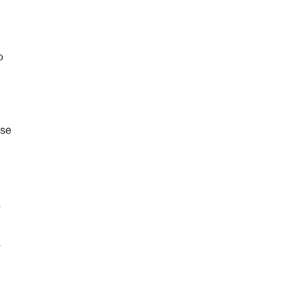
o
 se
a
s