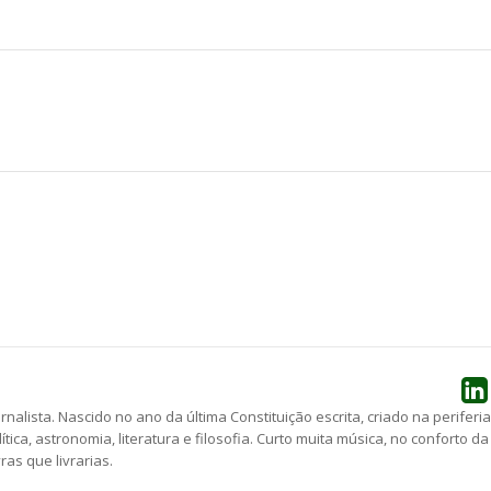
he
ornalista. Nascido no ano da última Constituição escrita, criado na periferia
lítica, astronomia, literatura e filosofia. Curto muita música, no conforto da
as que livrarias.