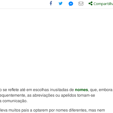
Compartilh
Compartilhe
Compartilhe
Compartilhe
Compartilhe
este
este
este
este
post
post
post
post
com
com
com
com
Facebook
Twitter
Email
Messenger
so se reflete até em escolhas inusitadas de
nomes
, que, embora
sequentemente, as abreviações ou apelidos tornam-se
 a comunicação.
e leva muitos pais a optarem por nomes diferentes, mas nem