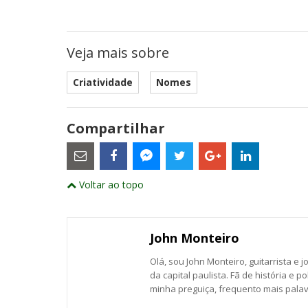
Veja mais sobre
Criatividade
Nomes
Compartilhar
Estes
são
links
externos
Compartilhe
Compartilhe
Compartilhe
Compartilhe
Compartil
Compartilhe
e
Voltar ao topo
este
este
este
este
este
abrirão
este
numa
post
post
post
post
post
post
nova
com
com
com
com
com
com
janela
Email
Facebook
Twitter
Google+
LinkedIn
Messenger
John Monteiro
Olá, sou John Monteiro, guitarrista e j
da capital paulista. Fã de história e po
minha preguiça, frequento mais palavr