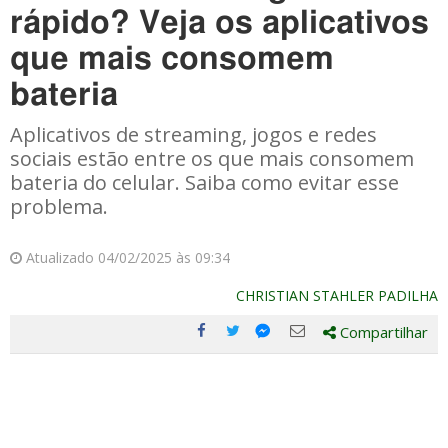
rápido? Veja os aplicativos
que mais consomem
bateria
Aplicativos de streaming, jogos e redes
sociais estão entre os que mais consomem
bateria do celular. Saiba como evitar esse
problema.
Atualizado 04/02/2025 às 09:34
CHRISTIAN STAHLER PADILHA
Compartilhar
Compartilhe
Compartilhe
Compartilhe
Compartilhe
este
este
este
este
post
post
post
post
com
com
com
com
Facebook
Twitter
Email
Messenger