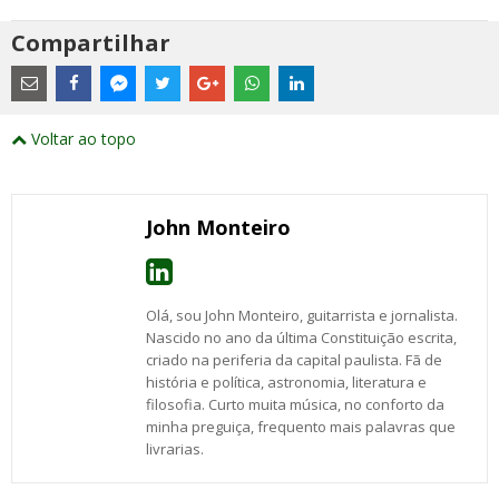
Compartilhar
Estes
são
links
externos
Compartilhe
Compartilhe
Compartilhe
Compartilhe
Compartilhe
Compartilhe
Compartilhe
e
este
este
este
este
este
este
este
Voltar ao topo
abrirão
post
post
post
post
post
post
post
numa
com
com
com
com
com
com
com
nova
Email
Facebook
Twitter
Google+
WhatsApp
LinkedIn
Messenger
janela
John Monteiro
Olá, sou John Monteiro, guitarrista e jornalista.
Nascido no ano da última Constituição escrita,
criado na periferia da capital paulista. Fã de
história e política, astronomia, literatura e
filosofia. Curto muita música, no conforto da
minha preguiça, frequento mais palavras que
livrarias.