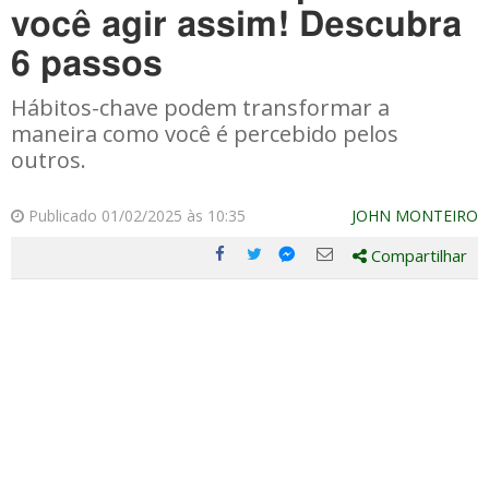
você agir assim! Descubra
6 passos
Hábitos-chave podem transformar a
maneira como você é percebido pelos
outros.
Publicado 01/02/2025 às 10:35
JOHN MONTEIRO
Compartilhar
Compartilhe
Compartilhe
Compartilhe
Compartilhe
este
este
este
este
post
post
post
post
com
com
com
com
Facebook
Twitter
Email
Messenger