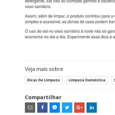
detergente. Ele não só combate germes e bactéri
vaso sanitário.
Assim, além de limpar, o produto contribui para
simples e acessível, as donas de casa podem tra
O uso do sal no vaso sanitário à noite não só ga
economia no dia a dia. Experimente essa dica e a
Veja mais sobre
Dicas De Limpeza
Limpeza Doméstica
Compartilhar
Estes
são
links
externos