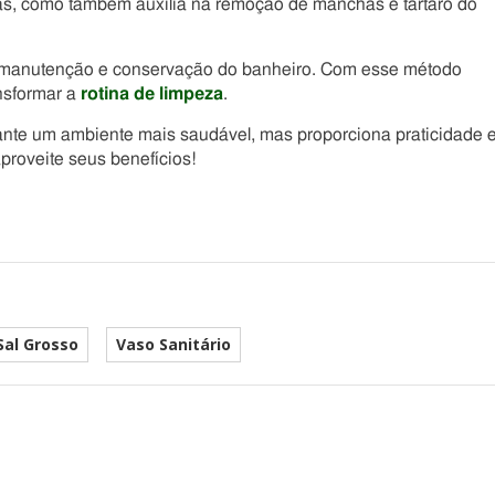
as, como também auxilia na remoção de manchas e tártaro do
 a manutenção e conservação do banheiro. Com esse método
nsformar a
rotina de limpeza
.
rante um ambiente mais saudável, mas proporciona praticidade 
proveite seus benefícios!
Sal Grosso
Vaso Sanitário