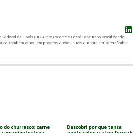
he
 Federal de Goiás (UFG), integra o time Edital Concursos Brasil desde
stica, também atuou em projetos audiovisuais durante seu intercâmbio
o do churrasco: carne
Descobri por que tanta
ta em minutos leva
gente coloca sal no ferro d