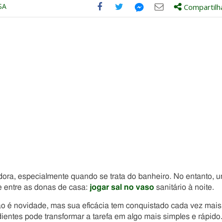
SA
Compartilh
Compartilhe
Compartilhe
Compartilhe
Compartilhe
este
este
este
este
post
post
post
post
com
com
com
com
Facebook
Twitter
Email
Messenger
dora, especialmente quando se trata do banheiro. No entanto, 
e entre as donas de casa:
jogar sal no vaso
sanitário à noite.
não é novidade, mas sua eficácia tem conquistado cada vez mais
entes pode transformar a tarefa em algo mais simples e rápido