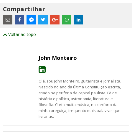
Compartilhar
Estes
são
links
externos
Compartilhe
Compartilhe
Compartilhe
Compartilhe
Compartilhe
Compartilhe
Compartilhe
e
este
este
este
este
este
este
este
Voltar ao topo
abrirão
post
post
post
post
post
post
post
numa
com
com
com
com
com
com
com
nova
Email
Facebook
Twitter
Google+
WhatsApp
LinkedIn
Messenger
janela
John Monteiro
Olá, sou John Monteiro, guitarrista e jornalista.
Nascido no ano da última Constituição escrita,
criado na periferia da capital paulista. Fã de
história e política, astronomia, literatura e
filosofia. Curto muita música, no conforto da
minha preguiça, frequento mais palavras que
livrarias.