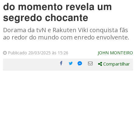
do momento revela um
segredo chocante
Dorama da tvN e Rakuten Viki conquista fãs
ao redor do mundo com enredo envolvente.
Publicado 20/03/2025 às 15:26
JOHN MONTEIRO
Compartilhar
Compartilhe
Compartilhe
Compartilhe
Compartilhe
este
este
este
este
post
post
post
post
com
com
com
com
Facebook
Twitter
Email
Messenger