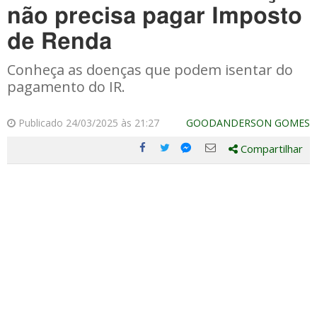
não precisa pagar Imposto
de Renda
Conheça as doenças que podem isentar do
pagamento do IR.
Publicado 24/03/2025 às 21:27
GOODANDERSON GOMES
Compartilhar
Compartilhe
Compartilhe
Compartilhe
Compartilhe
este
este
este
este
post
post
post
post
com
com
com
com
Facebook
Twitter
Email
Messenger