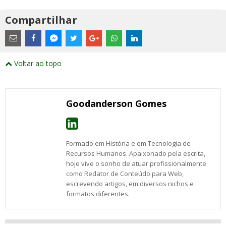
Compartilhar
Estes
são
links
externos
Compartilhe
Compartilhe
Compartilhe
Compartilhe
Compartilhe
Compartilhe
Compartilhe
e
este
este
este
este
este
este
este
Voltar ao topo
abrirão
post
post
post
post
post
post
post
numa
com
com
com
com
com
com
com
nova
Email
Facebook
Twitter
Google+
WhatsApp
LinkedIn
Messenger
janela
Goodanderson Gomes
Formado em História e em Tecnologia de
Recursos Humanos. Apaixonado pela escrita,
hoje vive o sonho de atuar profissionalmente
como Redator de Conteúdo para Web,
escrevendo artigos, em diversos nichos e
formatos diferentes.