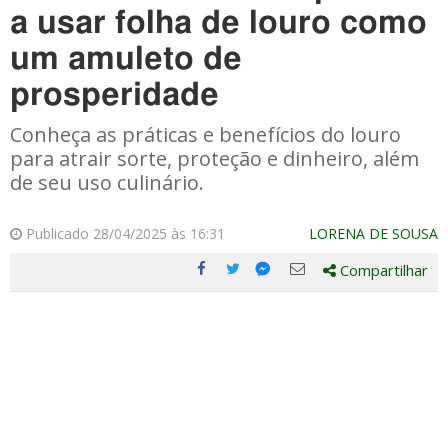
a usar folha de louro como
um amuleto de
prosperidade
Conheça as práticas e benefícios do louro
para atrair sorte, proteção e dinheiro, além
de seu uso culinário.
Publicado 28/04/2025 às 16:31
LORENA DE SOUSA
Compartilhar
Compartilhe
Compartilhe
Compartilhe
Compartilhe
este
este
este
este
post
post
post
post
com
com
com
com
Facebook
Twitter
Email
Messenger