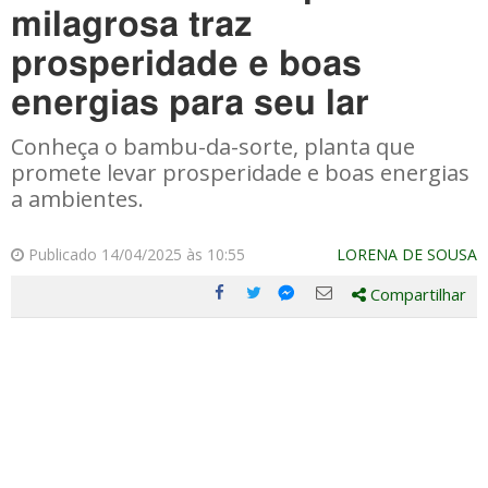
milagrosa traz
prosperidade e boas
energias para seu lar
Conheça o bambu-da-sorte, planta que
promete levar prosperidade e boas energias
a ambientes.
Publicado 14/04/2025 às 10:55
LORENA DE SOUSA
Compartilhar
Compartilhe
Compartilhe
Compartilhe
Compartilhe
este
este
este
este
post
post
post
post
com
com
com
com
Facebook
Twitter
Email
Messenger