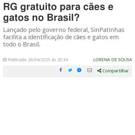
RG gratuito para cães e
gatos no Brasil?
Lançado pelo governo federal, SinPatinhas
facilita a identificação de cães e gatos em
todo o Brasil.
Publicado 26/04/2025 às 20:34
LORENA DE SOUSA
Compartilhar
Compartilhe
Compartilhe
Compartilhe
Compartilhe
este
este
este
este
post
post
post
post
com
com
com
com
Facebook
Twitter
Email
Messenger