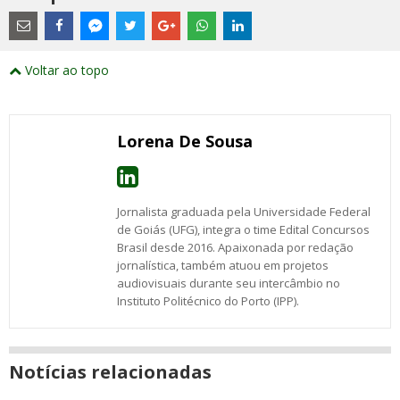
Estes
são
links
externos
Compartilhe
Compartilhe
Compartilhe
Compartilhe
Compartilhe
Compartilhe
Compartilhe
e
este
este
este
este
este
este
este
Voltar ao topo
abrirão
post
post
post
post
post
post
post
numa
com
com
com
com
com
com
com
nova
Email
Facebook
Twitter
Google+
WhatsApp
LinkedIn
Messenger
janela
Lorena De Sousa
Jornalista graduada pela Universidade Federal
de Goiás (UFG), integra o time Edital Concursos
Brasil desde 2016. Apaixonada por redação
jornalística, também atuou em projetos
audiovisuais durante seu intercâmbio no
Instituto Politécnico do Porto (IPP).
Notícias relacionadas