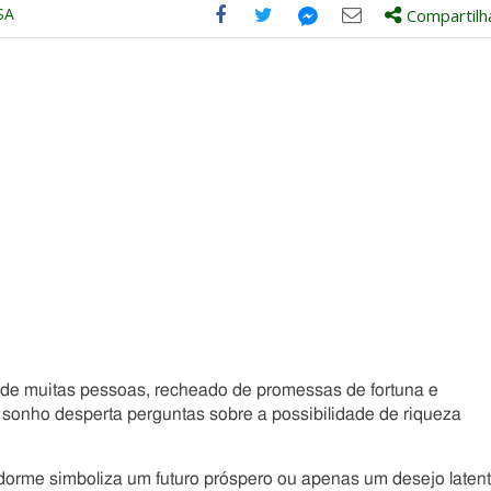
SA
Compartilh
Compartilhe
Compartilhe
Compartilhe
Compartilhe
este
este
este
este
post
post
post
post
com
com
com
com
Facebook
Twitter
Email
Messenger
e muitas pessoas, recheado de promessas de fortuna e
sonho desperta perguntas sobre a possibilidade de riqueza
orme simboliza um futuro próspero ou apenas um desejo laten