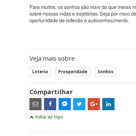
Para muitos, os sonhos são mais do que meras m
sobre nossas vidas e trajetórias. Seja por meio 
oportunidade de reflexão e autoconhecimento.
Veja mais sobre
Loteria
Prosperidade
Sonhos
Compartilhar
Estes
são
links
externos
Compartilhe
Compartilhe
Compartilhe
Compartilhe
Compartil
Compartilhe
e
Voltar ao topo
este
este
este
este
este
abrirão
este
numa
post
post
post
post
post
post
nova
com
com
com
com
com
com
janela
Email
Facebook
Twitter
Google+
LinkedIn
Messenger