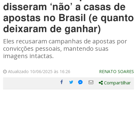
disseram ‘não’ a casas de
apostas no Brasil (e quanto
deixaram de ganhar)
Eles recusaram campanhas de apostas por
convicções pessoais, mantendo suas
imagens intactas.
Atualizado 10/06/2025 às 16:26
RENATO SOARES
Compartilhar
Compartilhe
Compartilhe
Compartilhe
Compartilhe
este
este
este
este
post
post
post
post
com
com
com
com
Facebook
Twitter
Email
Messenger