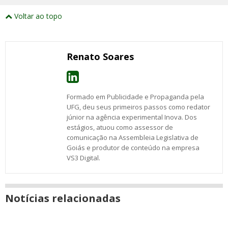
externos
Compartilhe
Compartilhe
Compartilhe
Compartilhe
Compartilhe
Compartilhe
Compartilhe
e
este
este
este
este
este
este
este
Voltar ao topo
abrirão
post
post
post
post
post
post
post
numa
com
com
com
com
com
com
com
nova
Email
Facebook
Twitter
Google+
WhatsApp
LinkedIn
Messenger
janela
Renato Soares
Formado em Publicidade e Propaganda pela
UFG, deu seus primeiros passos como redator
júnior na agência experimental Inova. Dos
estágios, atuou como assessor de
comunicação na Assembleia Legislativa de
Goiás e produtor de conteúdo na empresa
VS3 Digital.
Notícias relacionadas