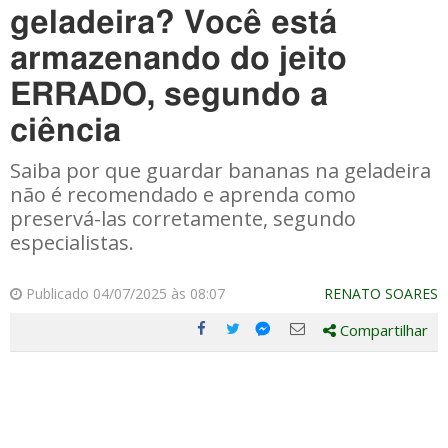
geladeira? Você está
armazenando do jeito
ERRADO, segundo a
ciência
Saiba por que guardar bananas na geladeira
não é recomendado e aprenda como
preservá-las corretamente, segundo
especialistas.
Publicado 04/07/2025 às 08:07
RENATO SOARES
Compartilhar
Compartilhe
Compartilhe
Compartilhe
Compartilhe
este
este
este
este
post
post
post
post
com
com
com
com
Facebook
Twitter
Email
Messenger