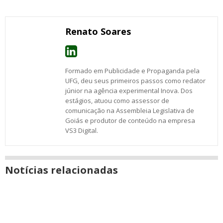
com
com
com
com
com
com
com
nova
Email
Facebook
Twitter
Google+
WhatsApp
LinkedIn
Messenger
janela
Renato Soares
Formado em Publicidade e Propaganda pela
UFG, deu seus primeiros passos como redator
júnior na agência experimental Inova. Dos
estágios, atuou como assessor de
comunicação na Assembleia Legislativa de
Goiás e produtor de conteúdo na empresa
VS3 Digital.
Notícias relacionadas