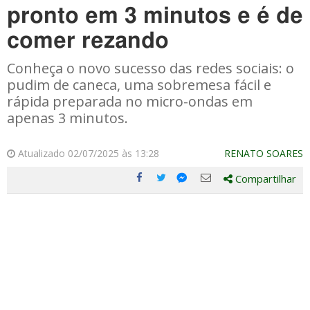
pronto em 3 minutos e é de
comer rezando
Conheça o novo sucesso das redes sociais: o
pudim de caneca, uma sobremesa fácil e
rápida preparada no micro-ondas em
apenas 3 minutos.
Atualizado 02/07/2025 às 13:28
RENATO SOARES
Compartilhar
Compartilhe
Compartilhe
Compartilhe
Compartilhe
este
este
este
este
post
post
post
post
com
com
com
com
Facebook
Twitter
Email
Messenger