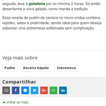
seguida, leve à
geladeira
por no mínimo 2 horas. Só então
desenforme e sirva gelado, como manda a tradição.
Essa receita de pudim de caneca no micro-ondas combina
rapidez, sabor e praticidade, sendo ideal para quem deseja
saborear uma sobremesa sofisticada sem complicação.
Veja mais sobre
Pudim
Receita Rápida
Sobremesa
Compartilhar
Estes
são
links
externos
Compartilhe
Compartilhe
Compartilhe
Compartilhe
Compartilhe
Compartilhe
Compartilhe
e
este
este
este
este
este
este
este
Voltar ao topo
abrirão
post
post
post
post
post
post
post
numa