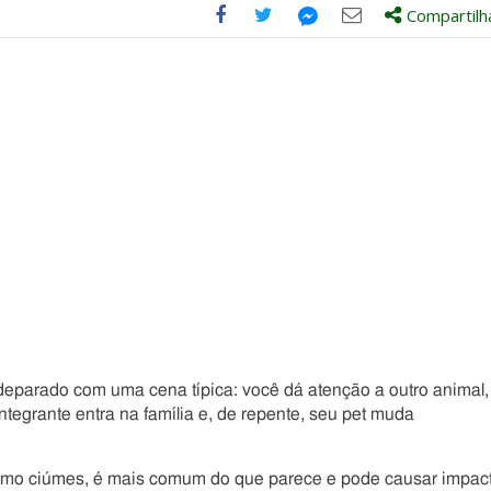
Compartilh
Compartilhe
Compartilhe
Compartilhe
Compartilhe
este
este
este
este
post
post
post
post
com
com
com
com
Facebook
Twitter
Email
Messenger
deparado com uma cena típica: você dá atenção a outro animal,
tegrante entra na família e, de repente, seu pet muda
 como ciúmes, é mais comum do que parece e pode causar impac