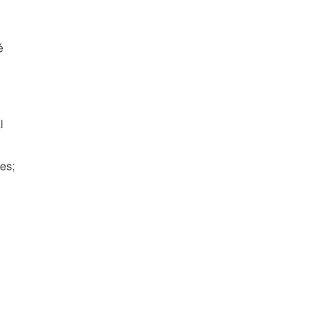
é
l
es;