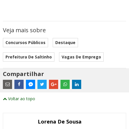
Veja mais sobre
Concursos Públicos
Destaque
Prefeitura De Saltinho
Vagas De Emprego
Compartilhar
Estes
são
links
externos
Compartilhe
Compartilhe
Compartilhe
Compartilhe
Compartilhe
Compartilhe
Compartilhe
e
este
este
este
este
este
este
este
Voltar ao topo
abrirão
post
post
post
post
post
post
post
numa
com
com
com
com
com
com
com
nova
Email
Facebook
Twitter
Google+
WhatsApp
LinkedIn
Messenger
janela
Lorena De Sousa