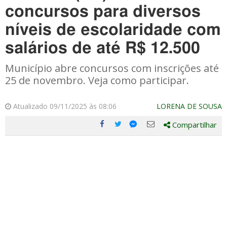
concursos para diversos
níveis de escolaridade com
salários de até R$ 12.500
Município abre concursos com inscrições até
25 de novembro. Veja como participar.
Atualizado 09/11/2025 às 08:06
LORENA DE SOUSA
Compartilhar
Compartilhe
Compartilhe
Compartilhe
Compartilhe
este
este
este
este
post
post
post
post
com
com
com
com
Facebook
Twitter
Email
Messenger