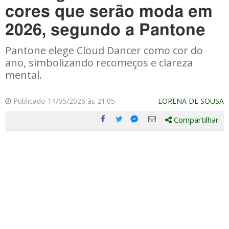
cores que serão moda em
2026, segundo a Pantone
Pantone elege Cloud Dancer como cor do
ano, simbolizando recomeços e clareza
mental.
Publicado 14/05/2026 às 21:05
LORENA DE SOUSA
Compartilhar
Compartilhe
Compartilhe
Compartilhe
Compartilhe
este
este
este
este
post
post
post
post
com
com
com
com
Facebook
Twitter
Email
Messenger