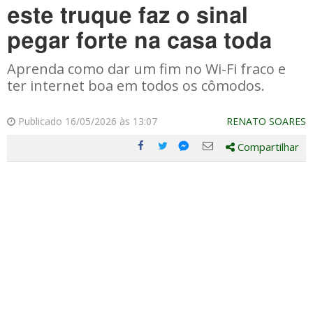
este truque faz o sinal
pegar forte na casa toda
Aprenda como dar um fim no Wi-Fi fraco e
ter internet boa em todos os cômodos.
Publicado 16/05/2026 às 13:07
RENATO SOARES
Compartilhar
Compartilhe
Compartilhe
Compartilhe
Compartilhe
este
este
este
este
post
post
post
post
com
com
com
com
Facebook
Twitter
Email
Messenger