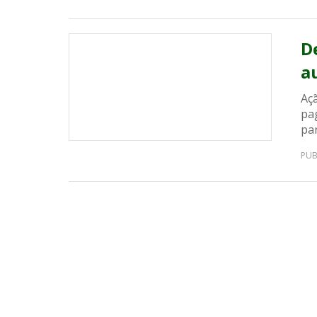
D
a
Açã
pa
par
PUB