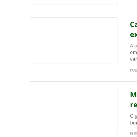
C
e
A 
em
vár
PUB
M
r
O 
ben
PUB