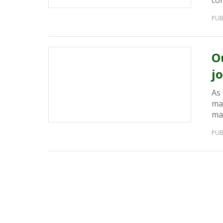
co
PUB
O
j
As
man
mai
PUB