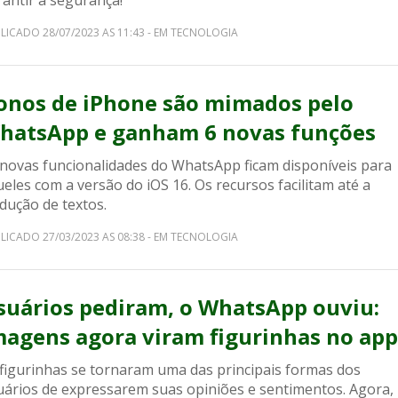
antir a segurança!
LICADO 28/07/2023 AS 11:43 - EM TECNOLOGIA
onos de iPhone são mimados pelo
hatsApp e ganham 6 novas funções
 novas funcionalidades do WhatsApp ficam disponíveis para
eles com a versão do iOS 16. Os recursos facilitam até a
dução de textos.
LICADO 27/03/2023 AS 08:38 - EM TECNOLOGIA
suários pediram, o WhatsApp ouviu:
magens agora viram figurinhas no app
 figurinhas se tornaram uma das principais formas dos
uários de expressarem suas opiniões e sentimentos. Agora,