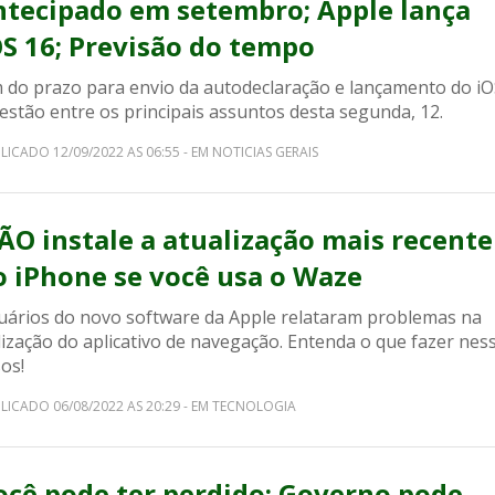
ntecipado em setembro; Apple lança
OS 16; Previsão do tempo
m do prazo para envio da autodeclaração e lançamento do i
estão entre os principais assuntos desta segunda, 12.
LICADO 12/09/2022 AS 06:55 - EM NOTICIAS GERAIS
ÃO instale a atualização mais recente
o iPhone se você usa o Waze
uários do novo software da Apple relataram problemas na
lização do aplicativo de navegação. Entenda o que fazer nes
os!
LICADO 06/08/2022 AS 20:29 - EM TECNOLOGIA
ocê pode ter perdido: Governo pode