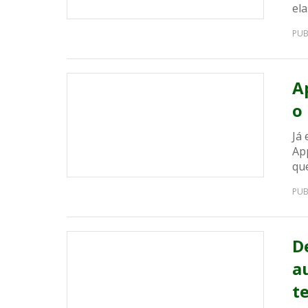
el
PUB
A
o
Já
App
que
PUB
D
a
t