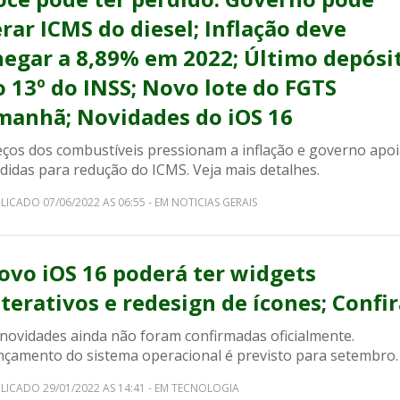
erar ICMS do diesel; Inflação deve
hegar a 8,89% em 2022; Último depósi
o 13º do INSS; Novo lote do FGTS
manhã; Novidades do iOS 16
eços dos combustíveis pressionam a inflação e governo apo
didas para redução do ICMS. Veja mais detalhes.
LICADO 07/06/2022 AS 06:55 - EM NOTICIAS GERAIS
ovo iOS 16 poderá ter widgets
nterativos e redesign de ícones; Confir
 novidades ainda não foram confirmadas oficialmente.
nçamento do sistema operacional é previsto para setembro.
LICADO 29/01/2022 AS 14:41 - EM TECNOLOGIA