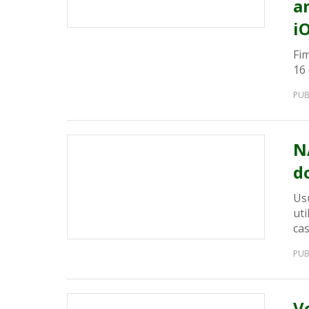
a
i
Fi
16 
PUB
N
d
Us
uti
cas
PUB
V