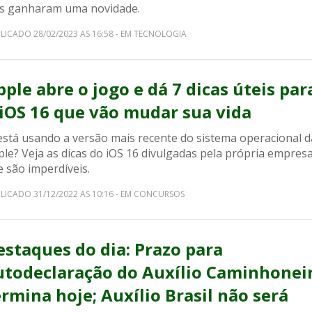
as ganharam uma novidade.
LICADO 28/02/2023 AS 16:58 - EM TECNOLOGIA
pple abre o jogo e dá 7 dicas úteis par
 iOS 16 que vão mudar sua vida
 está usando a versão mais recente do sistema operacional d
le? Veja as dicas do iOS 16 divulgadas pela própria empres
 são imperdíveis.
LICADO 31/12/2022 AS 10:16 - EM CONCURSOS
estaques do dia: Prazo para
utodeclaração do Auxílio Caminhonei
ermina hoje; Auxílio Brasil não será