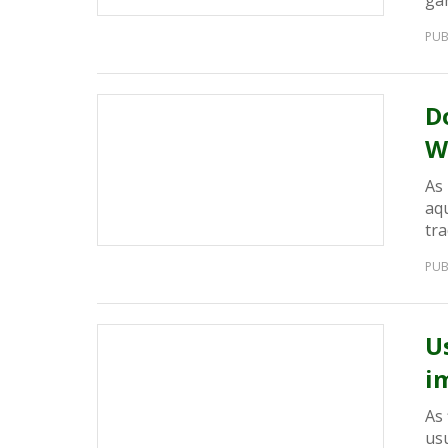
gar
PUB
D
W
As
aqu
tra
PUB
U
i
As
us