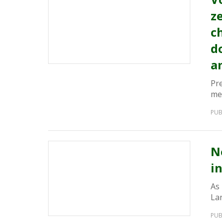
z
c
d
a
Pr
me
PUB
N
i
As
La
PUB