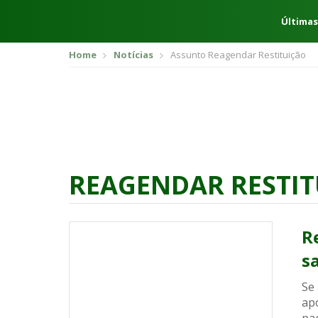
Últimas
Home
Notícias
Assunto Reagendar Restituição
REAGENDAR RESTI
R
s
Se
ap