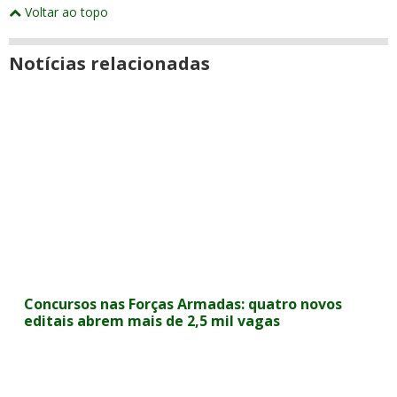
e
este
este
este
este
este
este
este
Voltar ao topo
abrirão
post
post
post
post
post
post
post
numa
com
com
com
com
com
com
com
nova
Email
Facebook
Twitter
Google+
WhatsApp
LinkedIn
Messenger
janela
Notícias relacionadas
Concursos nas Forças Armadas: quatro novos
editais abrem mais de 2,5 mil vagas