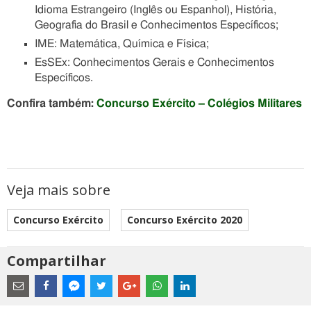
Idioma Estrangeiro (Inglês ou Espanhol), História,
Geografia do Brasil e Conhecimentos Específicos;
IME: Matemática, Química e Física;
EsSEx: Conhecimentos Gerais e Conhecimentos
Específicos.
Confira também:
Concurso Exército – Colégios Militares
Veja mais sobre
Concurso Exército
Concurso Exército 2020
Compartilhar
Estes
são
links
externos
Compartilhe
Compartilhe
Compartilhe
Compartilhe
Compartilhe
Compartilhe
Compartilhe