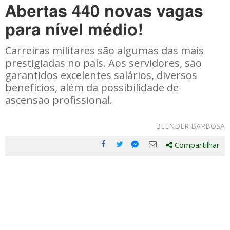
Abertas 440 novas vagas
para nível médio!
Carreiras militares são algumas das mais
prestigiadas no país. Aos servidores, são
garantidos excelentes salários, diversos
benefícios, além da possibilidade de
ascensão profissional.
BLENDER BARBOSA
Compartilhar
Compartilhe
Compartilhe
Compartilhe
Compartilhe
este
este
este
este
post
post
post
post
com
com
com
com
Facebook
Twitter
Email
Messenger