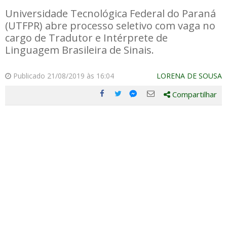
Universidade Tecnológica Federal do Paraná
(UTFPR) abre processo seletivo com vaga no
cargo de Tradutor e Intérprete de
Linguagem Brasileira de Sinais.
Publicado 21/08/2019 às 16:04
LORENA DE SOUSA
Compartilhar
Compartilhe
Compartilhe
Compartilhe
Compartilhe
este
este
este
este
post
post
post
post
com
com
com
com
Facebook
Twitter
Email
Messenger