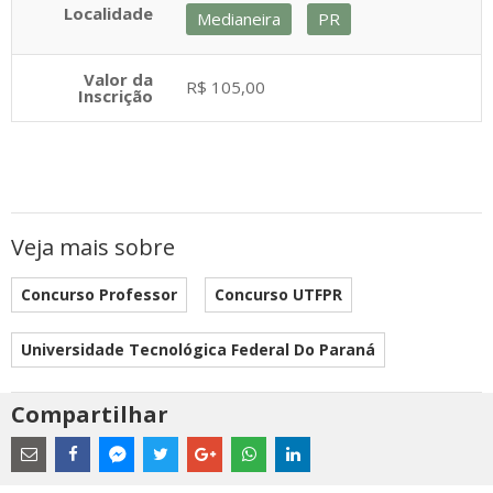
Localidade
Medianeira
PR
Valor da
R$ 105,00
Inscrição
Veja mais sobre
Concurso Professor
Concurso UTFPR
Universidade Tecnológica Federal Do Paraná
Compartilhar
Estes
são
links
externos
Compartilhe
Compartilhe
Compartilhe
Compartilhe
Compartilhe
Compartilhe
Compartilhe