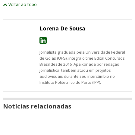
e
este
este
este
este
este
este
este
Voltar ao topo
abrirão
post
post
post
post
post
post
post
numa
com
com
com
com
com
com
com
nova
Email
Facebook
Twitter
Google+
WhatsApp
LinkedIn
Messenger
janela
Lorena De Sousa
Jornalista graduada pela Universidade Federal
de Goiás (UFG), integra o time Edital Concursos
Brasil desde 2016. Apaixonada por redação
jornalística, também atuou em projetos
audiovisuais durante seu intercâmbio no
Instituto Politécnico do Porto (IPP).
Notícias relacionadas