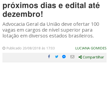
próximos dias e edital até
dezembro!
Advocacia Geral da União deve ofertar 100
vagas em cargos de nível superior para
lotação em diversos estados brasileiros.
Publicado 20/08/2018 às 17:03
LUCIANA GOMIDES
Compartilhar
Compartilhe
Compartilhe
Compartilhe
Compartilhe
este
este
este
este
post
post
post
post
com
com
com
com
Facebook
Twitter
Email
Messenger