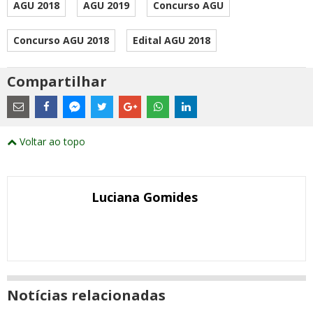
AGU 2018
AGU 2019
Concurso AGU
Concurso AGU 2018
Edital AGU 2018
Compartilhar
Estes
são
links
externos
Compartilhe
Compartilhe
Compartilhe
Compartilhe
Compartilhe
Compartilhe
Compartilhe
e
este
este
este
este
este
este
este
Voltar ao topo
abrirão
post
post
post
post
post
post
post
numa
com
com
com
com
com
com
com
nova
Email
Facebook
Twitter
Google+
WhatsApp
LinkedIn
Messenger
janela
Luciana Gomides
Notícias relacionadas