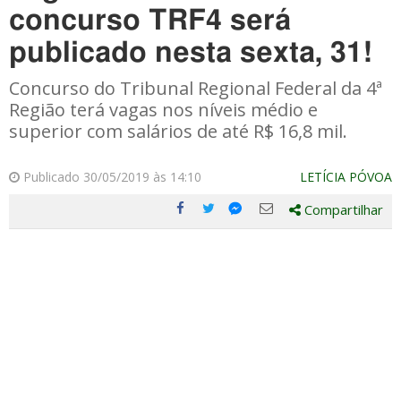
concurso TRF4 será
publicado nesta sexta, 31!
Concurso do Tribunal Regional Federal da 4ª
Região terá vagas nos níveis médio e
superior com salários de até R$ 16,8 mil.
Publicado 30/05/2019 às 14:10
LETÍCIA PÓVOA
Compartilhar
Compartilhe
Compartilhe
Compartilhe
Compartilhe
este
este
este
este
post
post
post
post
com
com
com
com
Facebook
Twitter
Email
Messenger