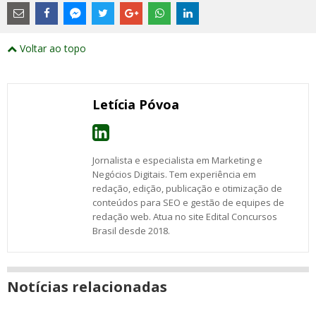
são
links
externos
Compartilhe
Compartilhe
Compartilhe
Compartilhe
Compartilhe
Compartilhe
Compartilhe
e
este
este
este
este
este
este
este
Voltar ao topo
abrirão
post
post
post
post
post
post
post
numa
com
com
com
com
com
com
com
nova
Email
Facebook
Twitter
Google+
WhatsApp
LinkedIn
Messenger
janela
Letícia Póvoa
Jornalista e especialista em Marketing e
Negócios Digitais. Tem experiência em
redação, edição, publicação e otimização de
conteúdos para SEO e gestão de equipes de
redação web. Atua no site Edital Concursos
Brasil desde 2018.
Notícias relacionadas