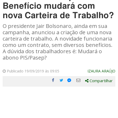
Benefício mudará com
nova Carteira de Trabalho?
O presidente Jair Bolsonaro, ainda em sua
campanha, anunciou a criação de uma nova
carteira de trabalho. A novidade funcionaria
como um contrato, sem diversos benefícios.
A dúvida dos trabalhadores é: Mudará o
abono PIS/Pasep?
Publicado 19/09/2019 às 09:05
IZAURA ARAÚJO
Compartilhar
Compartilhe
Compartilhe
Compartilhe
Compartilhe
este
este
este
este
post
post
post
post
com
com
com
com
Facebook
Twitter
Email
Messenger