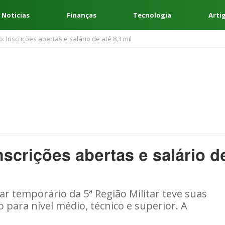
 Noticias
Finanças
Tecnologia
Arti
: Inscrições abertas e salário de até 8,3 mil
nscrições abertas e salário d
tar temporário da 5ª Região Militar teve suas
 para nível médio, técnico e superior. A