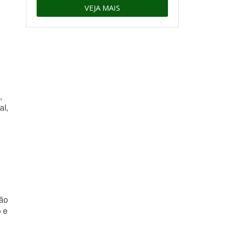
VEJA MAIS
,
al,
ção
o e