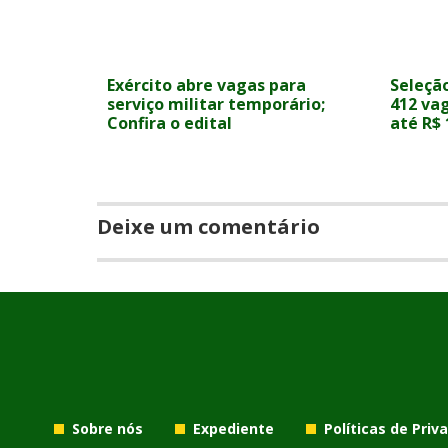
Exército abre vagas para
Seleção
serviço militar temporário;
412 va
Confira o edital
até R$ 
Deixe um comentário
Sobre nós
Expediente
Políticas de Priv