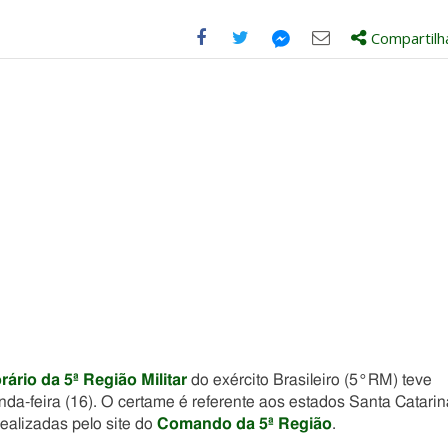
Compartilh
Compartilhe
Compartilhe
Compartilhe
Compartilhe
este
este
este
este
post
post
post
post
com
com
com
com
Facebook
Twitter
Email
Messenger
rário da 5ª Região Militar
do exército Brasileiro (5°RM) teve
da-feira (16). O certame é referente aos estados Santa Catarin
ealizadas pelo site do
Comando da 5ª Região
.