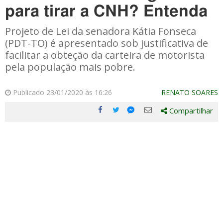
para tirar a CNH? Entenda
Projeto de Lei da senadora Kátia Fonseca
(PDT-TO) é apresentado sob justificativa de
facilitar a obteção da carteira de motorista
pela população mais pobre.
Publicado 23/01/2020 às 16:26
RENATO SOARES
Compartilhar
Compartilhe
Compartilhe
Compartilhe
Compartilhe
este
este
este
este
post
post
post
post
com
com
com
com
Facebook
Twitter
Email
Messenger