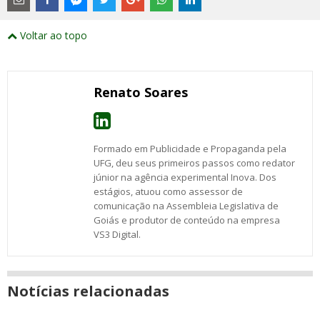
links
externos
Compartilhe
Compartilhe
Compartilhe
Compartilhe
Compartilhe
Compartilhe
Compartilhe
e
este
este
este
este
este
este
este
Voltar ao topo
abrirão
post
post
post
post
post
post
post
numa
com
com
com
com
com
com
com
nova
Email
Facebook
Twitter
Google+
WhatsApp
LinkedIn
Messenger
janela
Renato Soares
Formado em Publicidade e Propaganda pela
UFG, deu seus primeiros passos como redator
júnior na agência experimental Inova. Dos
estágios, atuou como assessor de
comunicação na Assembleia Legislativa de
Goiás e produtor de conteúdo na empresa
VS3 Digital.
Notícias relacionadas