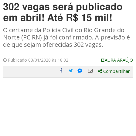
302 vagas será publicado
em abril! Até R$ 15 mil!
O certame da Polícia Civil do Rio Grande do
Norte (PC RN) já foi confirmado. A previsão é
de que sejam oferecidas 302 vagas.
Publicado 03/01/2020 às 18:02
IZAURA ARAÚJO
Compartilhar
Compartilhe
Compartilhe
Compartilhe
Compartilhe
este
este
este
este
post
post
post
post
com
com
com
com
Facebook
Twitter
Email
Messenger