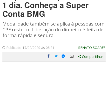
1 dia. Conheça a Super
Conta BMG
Modalidade também se aplica à pessoas com
CPF restrito. Liberação do dinheiro é feita de
forma rápida e segura.
Publicado 17/02/2020 às 08:21
RENATO SOARES
Compartilhar
Compartilhe
Compartilhe
Compartilhe
Compartilhe
este
este
este
este
post
post
post
post
com
com
com
com
Facebook
Twitter
Email
Messenger