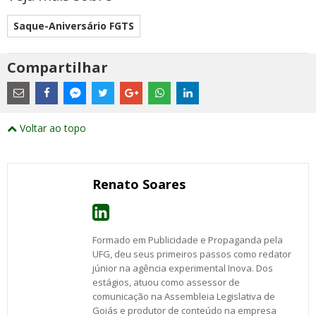
Saque-Aniversário FGTS
Compartilhar
Estes
são
links
externos
Compartilhe
Compartilhe
Compartilhe
Compartilhe
Compartilhe
Compartilhe
Compartilhe
e
este
este
este
este
este
este
este
Voltar ao topo
abrirão
post
post
post
post
post
post
post
numa
com
com
com
com
com
com
com
nova
Email
Facebook
Twitter
Google+
WhatsApp
LinkedIn
Messenger
janela
Renato Soares
Formado em Publicidade e Propaganda pela
UFG, deu seus primeiros passos como redator
júnior na agência experimental Inova. Dos
estágios, atuou como assessor de
comunicação na Assembleia Legislativa de
Goiás e produtor de conteúdo na empresa