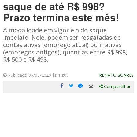
saque de até R$ 998?
Prazo termina este mês!
A modalidade em vigor é a do saque
imediato. Nele, podem ser resgatadas de
contas ativas (emprego atual) ou inativas
(empregos antigos), quantias entre R$ 998,
R$ 500 e R$ 498.
Publicado 07/03/2020 às 14:03
RENATO SOARES
Compartilhar
Compartilhe
Compartilhe
Compartilhe
Compartilhe
este
este
este
este
post
post
post
post
com
com
com
com
Facebook
Twitter
Email
Messenger