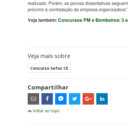
realizado. Porém, as provas dissertativas seguem
próximo à contratação da empresa organizadora”
Veja também:
Concursos PM e Bombeiros: 3 ed
Veja mais sobre
Concurso Sefaz CE
Compartilhar
Estes
são
links
externos
Compartilhe
Compartilhe
Compartilhe
Compartilhe
Compartil
Compartilhe
e
Voltar ao topo
este
este
este
este
este
abrirão
este
numa
post
post
post
post
post
post
nova
com
com
com
com
com
com
janela
Email
Facebook
Twitter
Google+
LinkedIn