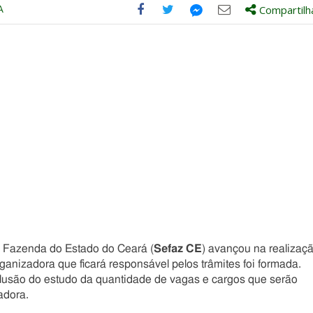
A
Compartilh
Compartilhe
Compartilhe
Compartilhe
Compartilhe
este
este
este
este
post
post
post
post
com
com
com
com
Facebook
Twitter
Email
Messenger
da Fazenda do Estado do Ceará (
Sefaz CE
) avançou na realizaç
ganizadora que ficará responsável pelos trâmites foi formada.
clusão do estudo da quantidade de vagas e cargos que serão
adora.