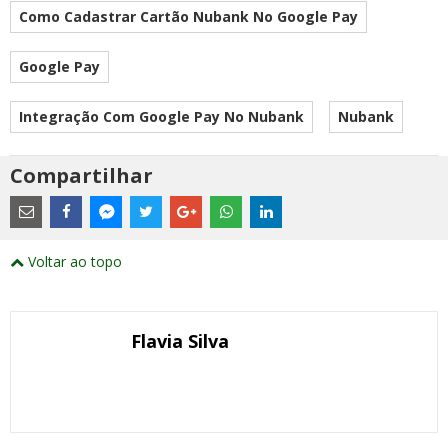
Como Cadastrar Cartão Nubank No Google Pay
Google Pay
Integração Com Google Pay No Nubank
Nubank
Compartilhar
Estes
são
links
externos
Compartilhe
Compartilhe
Compartilhe
Compartilhe
Compartilhe
Compartilhe
Compartilhe
e
este
este
este
este
este
este
este
Voltar ao topo
abrirão
post
post
post
post
post
post
post
numa
com
com
com
com
com
com
com
nova
Email
Facebook
Twitter
Google+
WhatsApp
LinkedIn
Messenger
janela
Flavia Silva