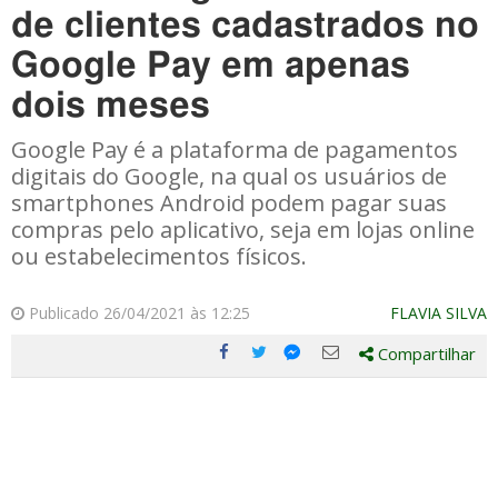
de clientes cadastrados no
Google Pay em apenas
dois meses
Google Pay é a plataforma de pagamentos
digitais do Google, na qual os usuários de
smartphones Android podem pagar suas
compras pelo aplicativo, seja em lojas online
ou estabelecimentos físicos.
Publicado 26/04/2021 às 12:25
FLAVIA SILVA
Compartilhar
Compartilhe
Compartilhe
Compartilhe
Compartilhe
este
este
este
este
post
post
post
post
com
com
com
com
Facebook
Twitter
Email
Messenger